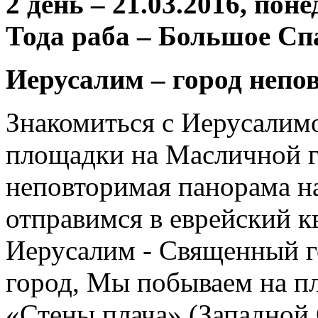
2 день – 21.03.2016, пон
Тода раба – Большое Сп
Иерусалим – город непо
Знакомиться с Иерусалим
площадки на Масличной го
неповторимая панорама на
отправимся в еврейский кв
Иерусалим - Священный г
город, Мы побываем на п
«Стены плача» (Западной 