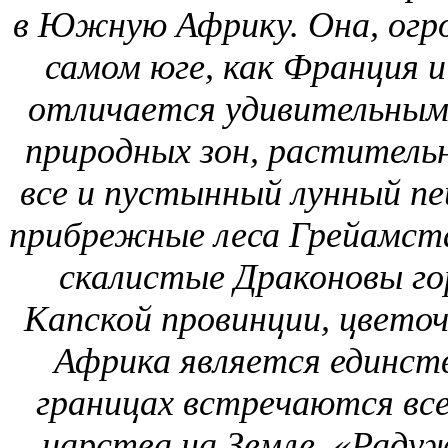
в Южную Африку. Она, огро
самом юге, как Франция 
отличается удивительным
природных зон, раститель
все и пустынный лунный пе
прибрежные леса Грейамста
скалистые Драконовы го
Капской провинции, цвето
Африка является единств
границах встречаются вс
царства на Земле. «Раду