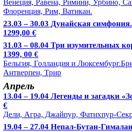
Венеция, Равена, Римини, Урбино, С
Флоренция, Рим, Ватикан.
23.03 – 30.03 Дунайская симфония.
1299,00 €
31.03 – 08.04 Три изумительных к
1399, 00 €
Бельгия, Голландия и Люксембург.Брю
Антверпен, Трир
Апрель
13.04 – 19.04 Легенды и загадки «
€
Дели, Агра, Джайпур, Фатихпур-Сек
19.04 – 27.04 Непал-Бутан-Гималаи