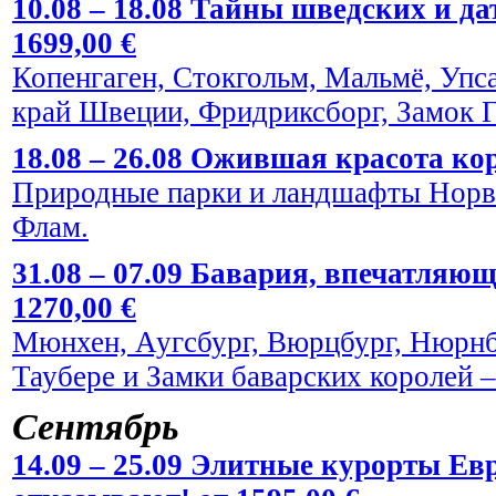
10.08 – 18.08 Тайны шведских и да
1699,00 €
Копенгаген, Стокгольм, Мальмё, Упс
край Швеции, Фридриксборг, Замок Г
18.08 – 26.08 Ожившая красота кор
Природные парки и ландшафты Норве
Флам.
31.08 – 07.09 Бавария, впечатляю
1270,00 €
Мюнхен, Аугсбург, Вюрцбург, Нюрнбе
Таубере и Замки баварских королей
Сентябрь
14.09 – 25.09 Элитные курорты Евр