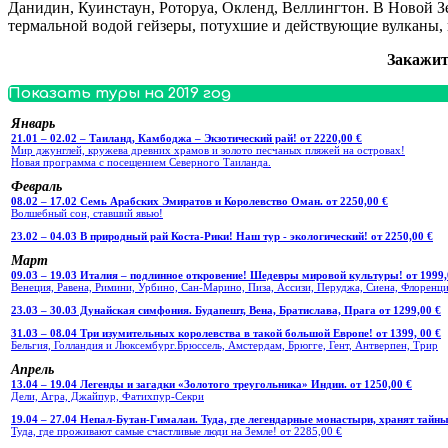
Данидин, Куинстаун, Роторуа, Окленд, Веллингтон. В Новой 
термальной водой гейзеры, потухшие и действующие вулканы, 
Закажит
Показать туры на 2019 год
Январь
21.01 – 02.02 – Таиланд, Камбоджа – Экзотический рай! от 2220,00 €
Мир джунглей, кружева древних храмов и золото песчаных пляжей на островах!
Новая программа с посещением Северного Таиланда.
Февраль
08.02 – 17.02 Семь Арабских Эмиратов и Королевство Оман. от 2250,00 €
Волшебный сон, ставший явью!
23.02 – 04.03 В природный рай Коста-Рики! Наш тур - экологический! от 2250,00 €
Март
09.03 – 19.03 Италия – подлинное откровение! Шедевры мировой культуры! от 1999,
Венеция, Равена, Римини, Урбино, Сан-Марино, Пиза, Ассизи, Перуджа, Сиена, Флоренци
23.03 – 30.03 Дунайская симфония. Будапешт, Вена, Братислава, Прага от 1299,00 €
31.03 – 08.04 Три изумительных королевства в такой большой Европе! от 1399, 00 €
Бельгия, Голландия и Люксембург.Брюссель, Амстердам, Брюгге, Гент, Антверпен, Трир
Апрель
13.04 – 19.04 Легенды и загадки «Золотого треугольника» Индии. от 1250,00 €
Дели, Агра, Джайпур, Фатихпур-Секри
19.04 – 27.04 Непал-Бутан-Гималаи. Туда, где легендарные монастыри, хранят тайны
Туда, где проживают самые счастливые люди на Земле! от 2285,00 €