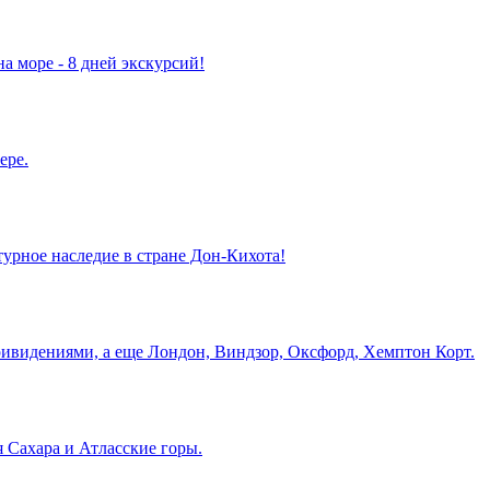
а море - 8 дней экскурсий!
ере.
турное наследие в стране Дон-Кихота!
ривидениями, а еще Лондон, Виндзор, Оксфорд, Хемптон Корт.
 Сахара и Атласские горы.