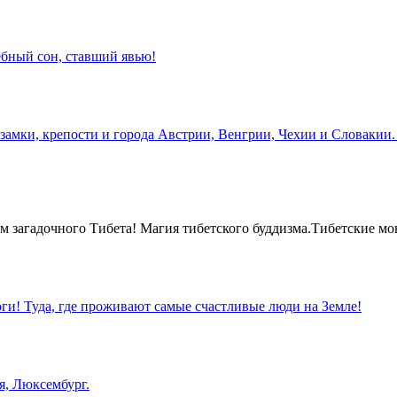
бный сон, ставший явью!
замки, крепости и города Австрии, Венгрии, Чехии и Словакии.
 загадочного Тибета! Магия тибетского буддизма.Тибетские мо
оги! Туда, где проживают самые счастливые люди на Земле!
я, Люксембург.