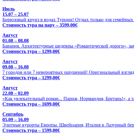
Июль
15.07 – 25.07
Бирюзовый круиз в водах Турции! Отдых только для семейных 
Стоимость тура на пару – 3599,00€
Август
01.08 – 08.08
Бавария. Архитектурные шедевры «Романтической дороги», зам
Стоимость тура – 1299,00€
Август
09.08 – 16.08
7 городов или 7 невероятных ощущений! Оригинальный взгляд
Стоимость тура – 1299,00€
Август
22.08 – 02.09
«Как увлекательный роман... Париж, Нормандия, Бретань!», а 
Стоимость тура – 1699,00€
Сентябрь
05.09 – 16.09
Элитные курорты Европы. Швейцария, Италия и Лазурный бере
Стоимость тура – 1599,00€