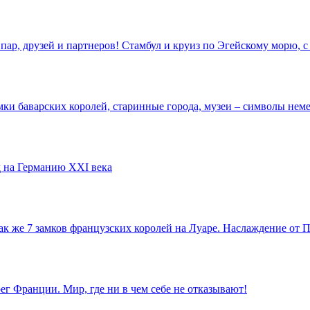
пар, друзей и партнеров! Стамбул и круиз по Эгейскому морю,
ки баварских королей, старинные города, музеи – символы неме
 на Германию XXI века
так же 7 замков французских королей на Луаре. Наслаждение от
г Франции. Мир, где ни в чем себе не отказывают!