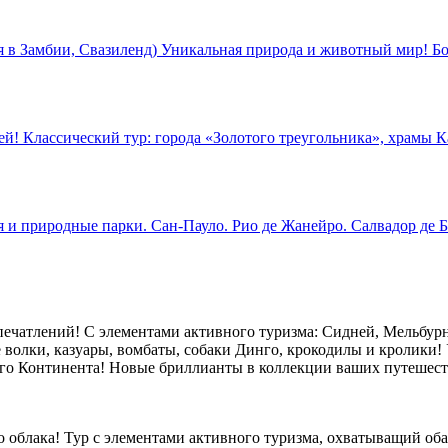
в Замбии, Свазиленд) Уникальная природа и животный мир! Бо
й! Классический тур: города «Золотого треугольника», храмы К
 и природные парки. Сан-Пауло. Рио де Жанейро. Салвадор де Б
ечатлений! С элементами активного туризма: Сидней, Мельбурн,
 волки, казуары, вомбаты, собаки Динго, крокодилы и кролики! 
го Континента! Новые бриллианты в коллекции ваших путешест
ого облака! Тур с элементами активного туризма, охватыващий 