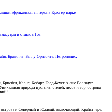
льшая африканская пятерка в Крюгер-парке
амасутры и отдых в Гоа
айя. Бразилиа. Бэллу-Оризонте. Петрополис.
 Брисбен, Кэрнс, Хобарт, Голд-Коуст А еще Вас ждут
Уникальная природа пустынь, степей, лесов и гор, острова
вий!
оба острова и Северный и Южный, включающий: Крайстчерч,