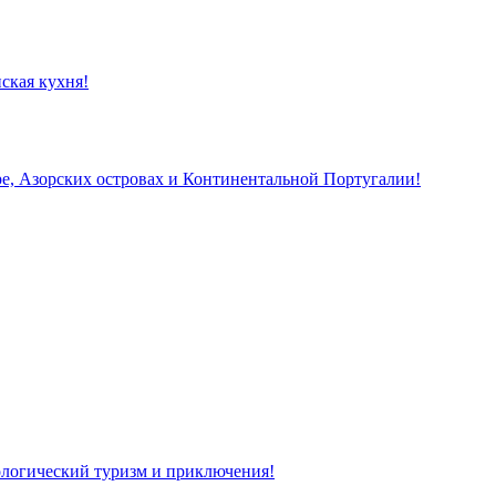
ская кухня!
, Азорских островах и Континентальной Португалии!
кологический туризм и приключения!