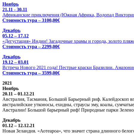
Ноябрь
21.11 - 30.11
Африканские приключения (Южная Африка, Водопад Виктория 
Стоимость тура – 3100,00€
Декабрь
05.12 – 17.12
«Дегустация» Индии! Загадочные храмы и города, золото пляже
Стоимость тура – 2299,00€
Декабрь
19.12 – 03.01
Встреча Нового 2021 года! Пестрые краски Бразилии. Амазония
Стоимость тура – 3599,00€
2021
Ноябрь
20.11 – 01.12.21
Австралия, Тасмания, Большой Барьерный риф. Калейдоскоп вп
австралийские утконосы, ехидны, страусы эму, коалы, сумчатые
Австралии! Большой барьерный риф! Природные парки Зелено
Декабрь
01.12 – 12.12.21
Новая Зеландия. «Аотеароа», что значит страна длинного бел