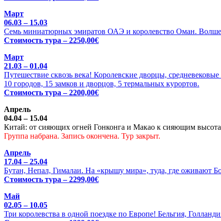
Март
06.03 – 15.03
Семь миниатюрных эмиратов ОАЭ и королевство Оман. Волше
Стоимость тура – 2250,00€
Март
21.03 – 01.04
Путешествие сквозь века! Королевские дворцы, средневековые 
10 городов, 15 замков и дворцов, 5 термальных курортов.
Стоимость тура – 2200,00€
Апрель
04.04 – 15.04
Китай: от сияющих огней Гонконга и Макао к сияющим высотам
Группа набрана. Запись окончена. Тур закрыт.
Апрель
17.04 – 25.04
Бутан, Непал, Гималаи. На «крышу мира», туда, где оживают Б
Стоимость тура – 2299,00€
Май
02.05 – 10.05
Три королевства в одной поездке по Европе! Бельгия, Голланди