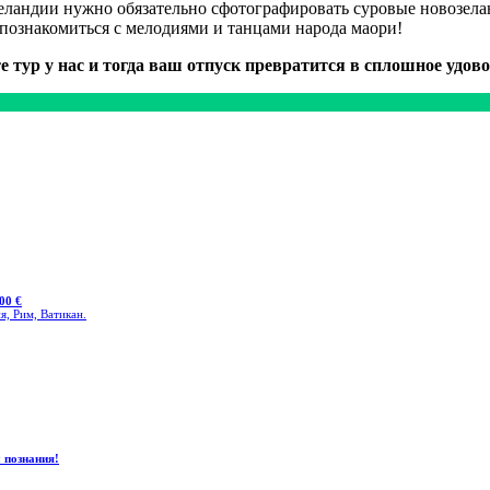
Зеландии нужно обязательно сфотографировать суровые новозе
познакомиться с мелодиями и танцами народа маори!
е тур у нас и тогда ваш отпуск превратится в сплошное удово
00 €
я, Рим, Ватикан.
 познания!