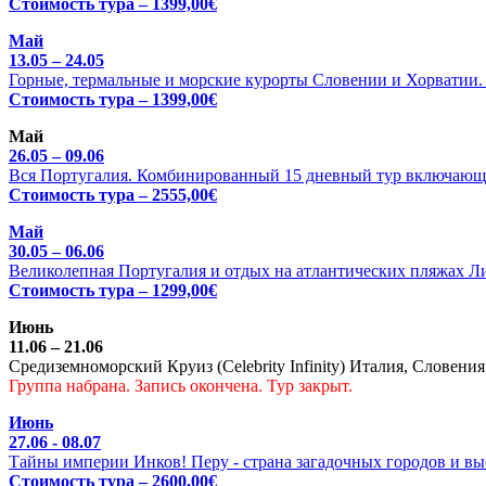
Стоимость тура – 1399,00€
Май
13.05 – 24.05
Горные, термальные и морские курорты Словении и Хорватии. Ц
Стоимость тура – 1399,00€
Май
26.05 – 09.06
Вся Португалия. Комбинированный 15 дневный тур включающи
Стоимость тура – 2555,00€
Май
30.05 – 06.06
Великолепная Португалия и отдых на атлантических пляжах Л
Стоимость тура – 1299,00€
Июнь
11.06 – 21.06
Средиземноморский Круиз (Celebrity Infinity) Италия, Словения
Группа набрана. Запись окончена. Тур закрыт.
Июнь
27.06 - 08.07
Тайны империи Инков! Перу - страна загадочных городов и выс
Стоимость тура – 2600,00€