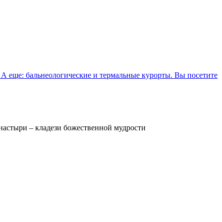
 А еще: бальнеологические и термальные курорты. Вы посетите
настыри – кладези божественной мудрости