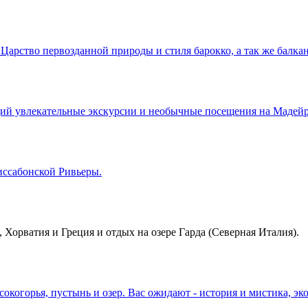
арство первозданной природы и стиля барокко, а так же балкан
й увлекательные экскурсии и необычные посещения на Мадейре
иссабонской Ривьеры.
, Хорватия и Греция и отдых на озере Гарда (Северная Италия).
окогорья, пустынь и озер. Вас ожидают - история и мистика, э