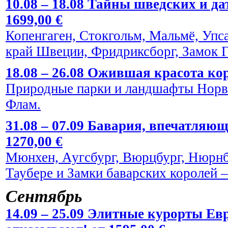
10.08 – 18.08 Тайны шведских и да
1699,00 €
Копенгаген, Стокгольм, Мальмё, Упс
край Швеции, Фридриксборг, Замок Г
18.08 – 26.08 Ожившая красота кор
Природные парки и ландшафты Норве
Флам.
31.08 – 07.09 Бавария, впечатляю
1270,00 €
Мюнхен, Аугсбург, Вюрцбург, Нюрнбе
Таубере и Замки баварских королей
Сентябрь
14.09 – 25.09 Элитные курорты Евр