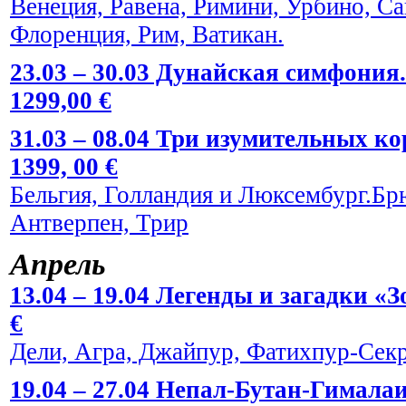
Венеция, Равена, Римини, Урбино, С
Флоренция, Рим, Ватикан.
23.03 – 30.03 Дунайская симфония.
1299,00 €
31.03 – 08.04 Три изумительных к
1399, 00 €
Бельгия, Голландия и Люксембург.Брю
Антверпен, Трир
Апрель
13.04 – 19.04 Легенды и загадки «
€
Дели, Агра, Джайпур, Фатихпур-Сек
19.04 – 27.04 Непал-Бутан-Гималаи