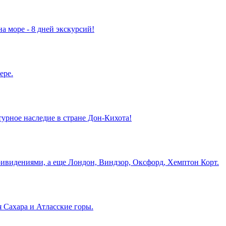
а море - 8 дней экскурсий!
ере.
турное наследие в стране Дон-Кихота!
ривидениями, а еще Лондон, Виндзор, Оксфорд, Хемптон Корт.
 Сахара и Атласские горы.