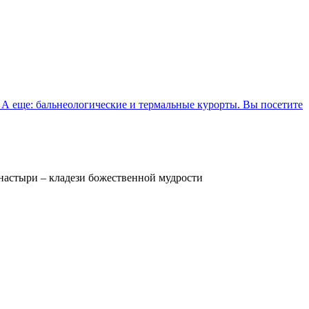
 А еще: бальнеологические и термальные курорты. Вы посетите
настыри – кладези божественной мудрости