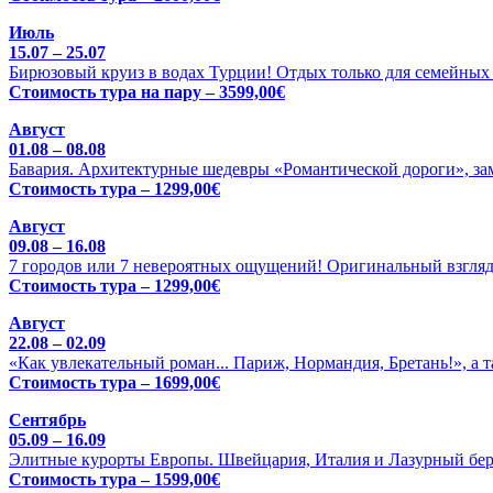
Июль
15.07 – 25.07
Бирюзовый круиз в водах Турции! Отдых только для семейных 
Стоимость тура на пару – 3599,00€
Август
01.08 – 08.08
Бавария. Архитектурные шедевры «Романтической дороги», зам
Стоимость тура – 1299,00€
Август
09.08 – 16.08
7 городов или 7 невероятных ощущений! Оригинальный взгляд
Стоимость тура – 1299,00€
Август
22.08 – 02.09
«Как увлекательный роман... Париж, Нормандия, Бретань!», а 
Стоимость тура – 1699,00€
Сентябрь
05.09 – 16.09
Элитные курорты Европы. Швейцария, Италия и Лазурный бере
Стоимость тура – 1599,00€