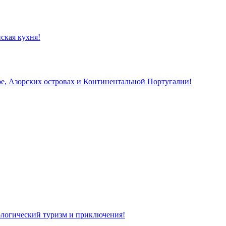
ская кухня!
, Азорских островах и Континентальной Португалии!
кологический туризм и приключения!