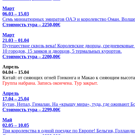
Март
06.03 – 15.03
Семь миниатюрных эмиратов ОАЭ и королевство Оман. Волше
Стоимость тура – 2250,00€
Март
21.03 – 01.04
Путешествие сквозь века! Королевские дворцы, средневековые 
10 городов, 15 замков и дворцов, 5 термальных курортов.
Стоимость тура – 2200,00€
Апрель
04.04 – 15.04
Китай: от сияющих огней Гонконга и Макао к сияющим высотам
Группа набрана. Запись окончена. Тур закрыт.
Апрель
17.04 – 25.04
Бутан, Непал, Гималаи. На «крышу мира», туда, где оживают Б
Стоимость тура – 2299,00€
Май
02.05 – 10.05
Три королевства в одной поездке по Европе! Бельгия, Голланди