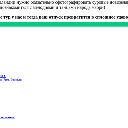
Зеландии нужно обязательно сфотографировать суровые новозе
познакомиться с мелодиями и танцами народа маори!
е тур у нас и тогда ваш отпуск превратится в сплошное удово
00 €
я, Рим, Ватикан.
 познания!