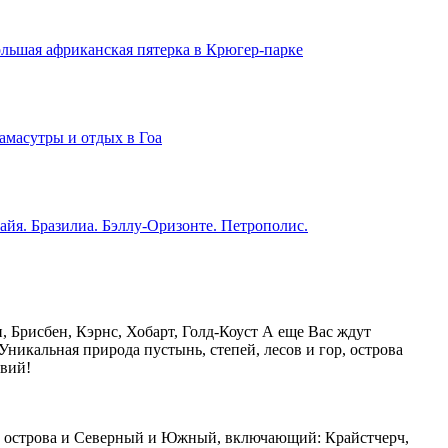
льшая африканская пятерка в Крюгер-парке
амасутры и отдых в Гоа
айя. Бразилиа. Бэллу-Оризонте. Петрополис.
 Брисбен, Кэрнс, Хобарт, Голд-Коуст А еще Вас ждут
Уникальная природа пустынь, степей, лесов и гор, острова
вий!
оба острова и Северный и Южный, включающий: Крайстчерч,