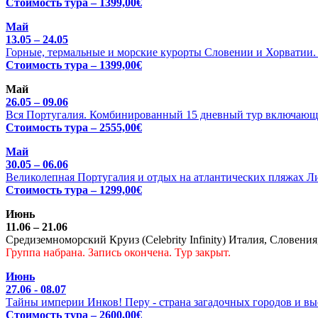
Стоимость тура – 1399,00€
Май
13.05 – 24.05
Горные, термальные и морские курорты Словении и Хорватии. Ц
Стоимость тура – 1399,00€
Май
26.05 – 09.06
Вся Португалия. Комбинированный 15 дневный тур включающи
Стоимость тура – 2555,00€
Май
30.05 – 06.06
Великолепная Португалия и отдых на атлантических пляжах Л
Стоимость тура – 1299,00€
Июнь
11.06 – 21.06
Средиземноморский Круиз (Celebrity Infinity) Италия, Словения
Группа набрана. Запись окончена. Тур закрыт.
Июнь
27.06 - 08.07
Тайны империи Инков! Перу - страна загадочных городов и выс
Стоимость тура – 2600,00€