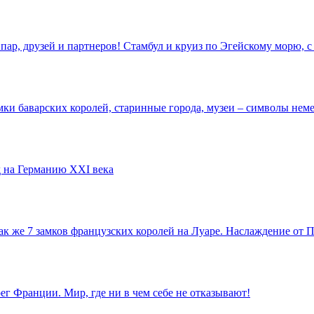
пар, друзей и партнеров! Стамбул и круиз по Эгейскому морю,
ки баварских королей, старинные города, музеи – символы неме
 на Германию XXI века
так же 7 замков французских королей на Луаре. Наслаждение от
г Франции. Мир, где ни в чем себе не отказывают!