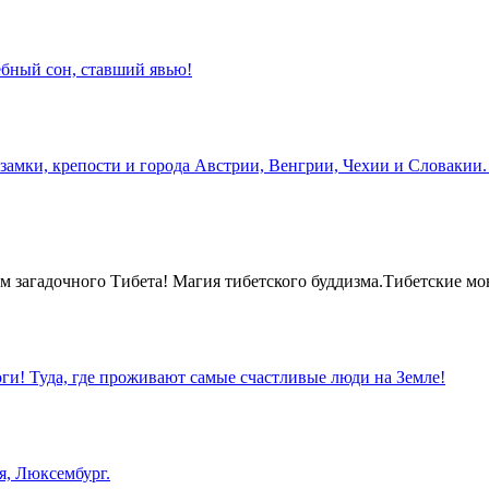
бный сон, ставший явью!
замки, крепости и города Австрии, Венгрии, Чехии и Словакии.
 загадочного Тибета! Магия тибетского буддизма.Тибетские мо
оги! Туда, где проживают самые счастливые люди на Земле!
я, Люксембург.