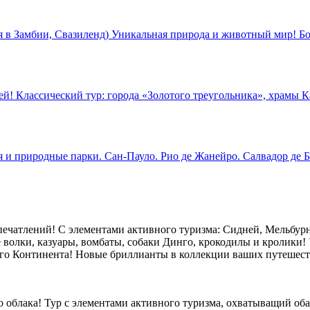
в Замбии, Свазиленд) Уникальная природа и животный мир! Бо
й! Классический тур: города «Золотого треугольника», храмы К
 и природные парки. Сан-Пауло. Рио де Жанейро. Салвадор де Б
ечатлений! С элементами активного туризма: Сидней, Мельбурн,
 волки, казуары, вомбаты, собаки Динго, крокодилы и кролики! 
го Континента! Новые бриллианты в коллекции ваших путешест
ого облака! Тур с элементами активного туризма, охватыващий 