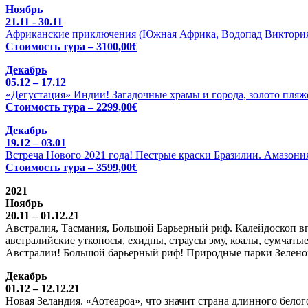
Ноябрь
21.11 - 30.11
Африканские приключения (Южная Африка, Водопад Виктория 
Стоимость тура – 3100,00€
Декабрь
05.12 – 17.12
«Дегустация» Индии! Загадочные храмы и города, золото пляже
Стоимость тура – 2299,00€
Декабрь
19.12 – 03.01
Встреча Нового 2021 года! Пестрые краски Бразилии. Амазония
Стоимость тура – 3599,00€
2021
Ноябрь
20.11 – 01.12.21
Австралия, Тасмания, Большой Барьерный риф. Калейдоскоп вп
австралийские утконосы, ехидны, страусы эму, коалы, сумчатые
Австралии! Большой барьерный риф! Природные парки Зелено
Декабрь
01.12 – 12.12.21
Новая Зеландия. «Аотеароа», что значит страна длинного бел