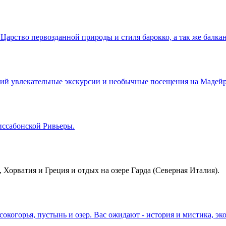
арство первозданной природы и стиля барокко, а так же балкан
й увлекательные экскурсии и необычные посещения на Мадейре
иссабонской Ривьеры.
, Хорватия и Греция и отдых на озере Гарда (Северная Италия).
окогорья, пустынь и озер. Вас ожидают - история и мистика, э