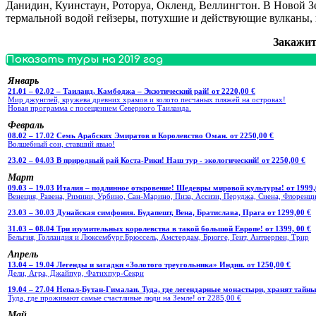
Данидин, Куинстаун, Роторуа, Окленд, Веллингтон. В Новой 
термальной водой гейзеры, потухшие и действующие вулканы, 
Закажит
Показать туры на 2019 год
Январь
21.01 – 02.02 – Таиланд, Камбоджа – Экзотический рай! от 2220,00 €
Мир джунглей, кружева древних храмов и золото песчаных пляжей на островах!
Новая программа с посещением Северного Таиланда.
Февраль
08.02 – 17.02 Семь Арабских Эмиратов и Королевство Оман. от 2250,00 €
Волшебный сон, ставший явью!
23.02 – 04.03 В природный рай Коста-Рики! Наш тур - экологический! от 2250,00 €
Март
09.03 – 19.03 Италия – подлинное откровение! Шедевры мировой культуры! от 1999,
Венеция, Равена, Римини, Урбино, Сан-Марино, Пиза, Ассизи, Перуджа, Сиена, Флоренци
23.03 – 30.03 Дунайская симфония. Будапешт, Вена, Братислава, Прага от 1299,00 €
31.03 – 08.04 Три изумительных королевства в такой большой Европе! от 1399, 00 €
Бельгия, Голландия и Люксембург.Брюссель, Амстердам, Брюгге, Гент, Антверпен, Трир
Апрель
13.04 – 19.04 Легенды и загадки «Золотого треугольника» Индии. от 1250,00 €
Дели, Агра, Джайпур, Фатихпур-Секри
19.04 – 27.04 Непал-Бутан-Гималаи. Туда, где легендарные монастыри, хранят тайны
Туда, где проживают самые счастливые люди на Земле! от 2285,00 €
Май