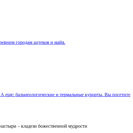
ревним городам ацтеков и майя.
 А еще: бальнеологические и термальные курорты. Вы посетите
настыри – кладези божественной мудрости