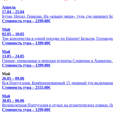
Апрель
17.04 – 25.04
Бутан, Непал, Гималаи. На «крышу мира», туда, где оживают Б
Стоимость тура – 2299,00€
Май
02.05 – 10.05
Три королевства в одной поездке по Европе! Бельгия, Голланди
Стоимость тура – 1399,00€
Май
13.05 – 24.05
Горные, термальные и морские курорты Словении и Хорватии. Ц
Стоимость тура – 1399,00€
Май
26.05 – 09.06
Вся Португалия. Комбинированный 15 дневный тур включающи
Стоимость тура – 2555,00€
Май
30.05 – 06.06
Великолепная Португалия и отдых на атлантических пляжах Л
Стоимость тура – 1299,00€