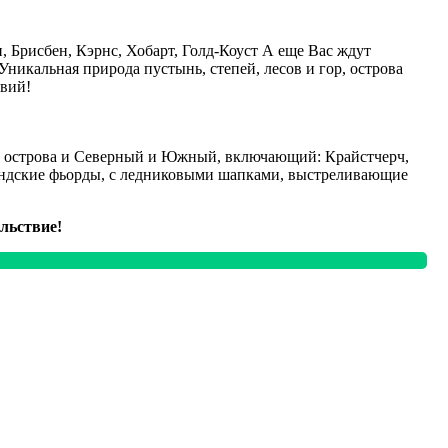
 Брисбен, Кэрнс, Хобарт, Голд-Коуст А еще Вас ждут
Уникальная природа пустынь, степей, лесов и гор, острова
вий!
оба острова и Северный и Южный, включающий: Крайстчерч,
ландские фьорды, с ледниковыми шапками, выстреливающие
льствие!