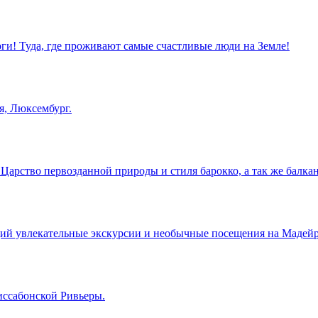
оги! Туда, где проживают самые счастливые люди на Земле!
я, Люксембург.
арство первозданной природы и стиля барокко, а так же балкан
й увлекательные экскурсии и необычные посещения на Мадейре
иссабонской Ривьеры.