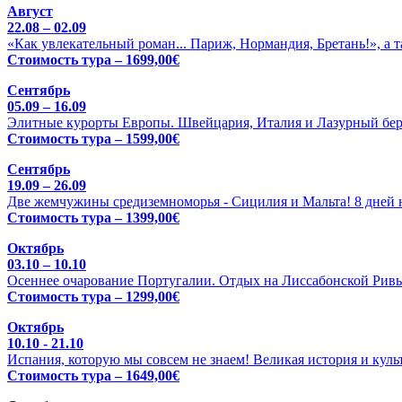
Август
22.08 – 02.09
«Как увлекательный роман... Париж, Нормандия, Бретань!», а 
Стоимость тура – 1699,00€
Сентябрь
05.09 – 16.09
Элитные курорты Европы. Швейцария, Италия и Лазурный бере
Стоимость тура – 1599,00€
Сентябрь
19.09 – 26.09
Две жемчужины средиземноморья - Сицилия и Мальта! 8 дней н
Стоимость тура – 1399,00€
Октябрь
03.10 – 10.10
Осеннее очарование Португалии. Отдых на Лиссабонской Ривь
Стоимость тура – 1299,00€
Октябрь
10.10 - 21.10
Испания, которую мы совсем не знаем! Великая история и куль
Стоимость тура – 1649,00€