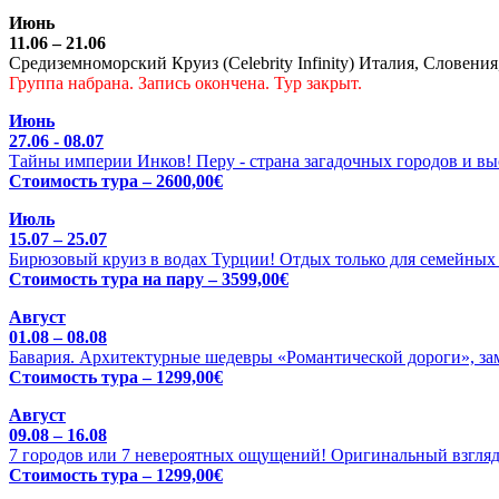
Июнь
11.06 – 21.06
Средиземноморский Круиз (Celebrity Infinity) Италия, Словения
Группа набрана. Запись окончена. Тур закрыт.
Июнь
27.06 - 08.07
Тайны империи Инков! Перу - страна загадочных городов и выс
Стоимость тура – 2600,00€
Июль
15.07 – 25.07
Бирюзовый круиз в водах Турции! Отдых только для семейных 
Стоимость тура на пару – 3599,00€
Август
01.08 – 08.08
Бавария. Архитектурные шедевры «Романтической дороги», зам
Стоимость тура – 1299,00€
Август
09.08 – 16.08
7 городов или 7 невероятных ощущений! Оригинальный взгляд
Стоимость тура – 1299,00€