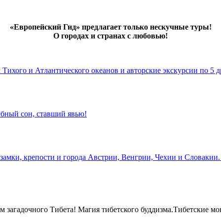
«Европейский Гид» предлагает только нескучные туры!
О городах и странах с любовью!
х Тихого и Атлантического океанов и авторские экскурсии по 5 д
бный сон, ставший явью!
замки, крепости и города Австрии, Венгрии, Чехии и Словакии.
 загадочного Тибета! Магия тибетского буддизма.Тибетские мо