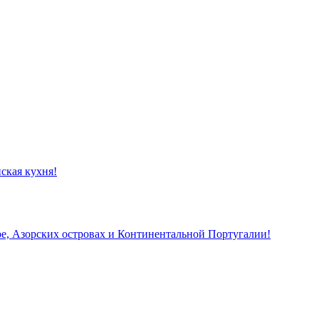
ская кухня!
, Азорских островах и Континентальной Португалии!