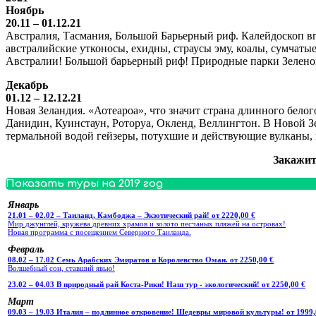
Ноябрь
20.11 – 01.12.21
Австралия, Тасмания, Большой Барьерный риф. Калейдоскоп вп
австралийские утконосы, ехидны, страусы эму, коалы, сумчатые
Австралии! Большой барьерный риф! Природные парки Зелено
Декабрь
01.12 – 12.12.21
Новая Зеландия. «Аотеароа», что значит страна длинного бел
Данидин, Куинстаун, Роторуа, Окленд, Веллингтон. В Новой 
термальной водой гейзеры, потухшие и действующие вулканы, 
Закажит
Показать туры на 2019 год
Январь
21.01 – 02.02 – Таиланд, Камбоджа – Экзотический рай! от 2220,00 €
Мир джунглей, кружева древних храмов и золото песчаных пляжей на островах!
Новая программа с посещением Северного Таиланда.
Февраль
08.02 – 17.02 Семь Арабских Эмиратов и Королевство Оман. от 2250,00 €
Волшебный сон, ставший явью!
23.02 – 04.03 В природный рай Коста-Рики! Наш тур - экологический! от 2250,00 €
Март
09.03 – 19.03 Италия – подлинное откровение! Шедевры мировой культуры! от 1999,