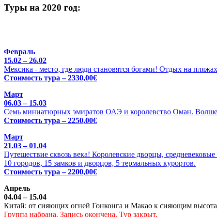
Туры на 2020 год:
Февраль
15.02 – 26.02
Мексика - место, где люди становятся богами! Отдых на пляжа
Стоимость тура – 2330,00€
Март
06.03 – 15.03
Семь миниатюрных эмиратов ОАЭ и королевство Оман. Волше
Стоимость тура – 2250,00€
Март
21.03 – 01.04
Путешествие сквозь века! Королевские дворцы, средневековые 
10 городов, 15 замков и дворцов, 5 термальных курортов.
Стоимость тура – 2200,00€
Апрель
04.04 – 15.04
Китай: от сияющих огней Гонконга и Макао к сияющим высотам
Группа набрана. Запись окончена. Тур закрыт.