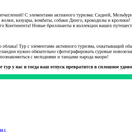
ечатлений! С элементами активного туризма: Сидней, Мельбурн,
 волки, казуары, вомбаты, собаки Динго, крокодилы и кролики! 
го Континента! Новые бриллианты в коллекции ваших путешест
ого облака! Тур с элементами активного туризма, охватыващий 
Зеландии нужно обязательно сфотографировать суровые новозе
познакомиться с мелодиями и танцами народа маори!
е тур у нас и тогда ваш отпуск превратится в сплошное удово
00 €