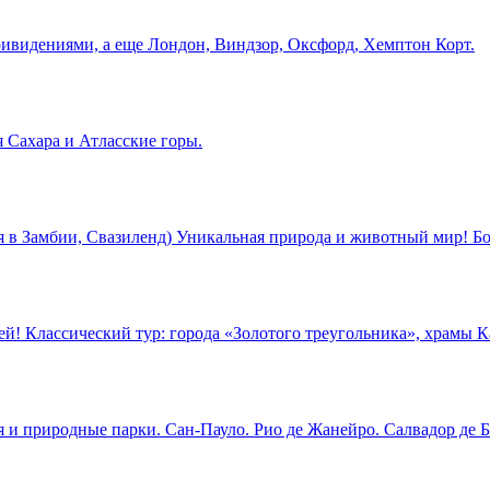
ривидениями, а еще Лондон, Виндзор, Оксфорд, Хемптон Корт.
 Сахара и Атласские горы.
в Замбии, Свазиленд) Уникальная природа и животный мир! Бо
й! Классический тур: города «Золотого треугольника», храмы К
 и природные парки. Сан-Пауло. Рио де Жанейро. Салвадор де Б