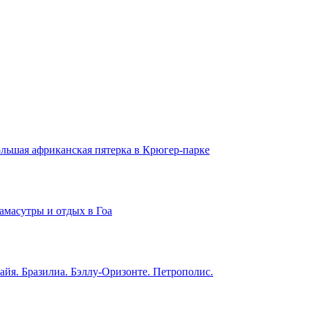
льшая африканская пятерка в Крюгер-парке
амасутры и отдых в Гоа
айя. Бразилиа. Бэллу-Оризонте. Петрополис.