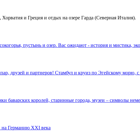
, Хорватия и Греция и отдых на озере Гарда (Северная Италия).
окогорья, пустынь и озер. Вас ожидают - история и мистика, э
пар, друзей и партнеров! Стамбул и круиз по Эгейскому морю,
ки баварских королей, старинные города, музеи – символы неме
 на Германию XXI века