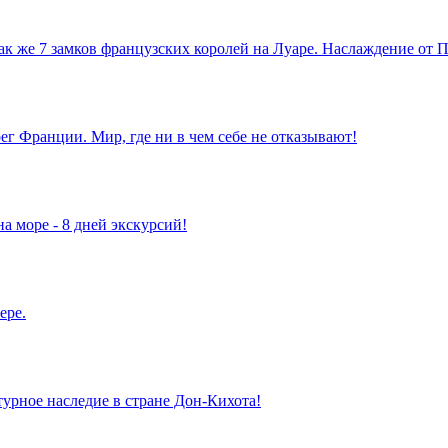
так же 7 замков французских королей на Луаре. Наслаждение от
г Франции. Мир, где ни в чем себе не отказывают!
а море - 8 дней экскурсий!
ере.
турное наследие в стране Дон-Кихота!