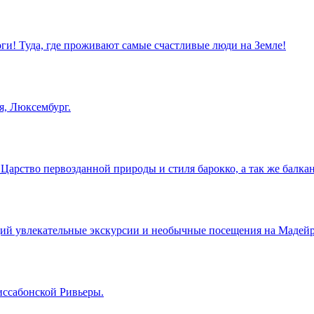
оги! Туда, где проживают самые счастливые люди на Земле!
я, Люксембург.
арство первозданной природы и стиля барокко, а так же балкан
й увлекательные экскурсии и необычные посещения на Мадейре
иссабонской Ривьеры.