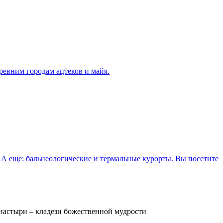
ревним городам ацтеков и майя.
 А еще: бальнеологические и термальные курорты. Вы посетите
настыри – кладези божественной мудрости