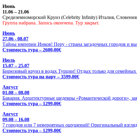
Июнь
11.06 – 21.06
Средиземноморский Круиз (Celebrity Infinity) Италия, Словения
Группа набрана. Запись окончена. Тур закрыт.
Июнь
27.06 - 08.07
Тайны империи Инков! Перу - страна загадочных городов и выс
Стоимость тура – 2600,00€
Июль
15.07 – 25.07
Бирюзовый круиз в водах Турции! Отдых только для семейных 
Стоимость тура на пару – 3599,00€
Август
01.08 – 08.08
Бавария. Архитектурные шедевры «Романтической дороги», зам
Стоимость тура – 1299,00€
Август
09.08 – 16.08
7 городов или 7 невероятных ощущений! Оригинальный взгляд
Стоимость тура – 1299,00€