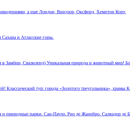
ривидениями, а еще Лондон, Виндзор, Оксфорд, Хемптон Корт.
 Сахара и Атласские горы.
в Замбии, Свазиленд) Уникальная природа и животный мир! Бо
й! Классический тур: города «Золотого треугольника», храмы К
 и природные парки. Сан-Пауло. Рио де Жанейро. Салвадор де Б