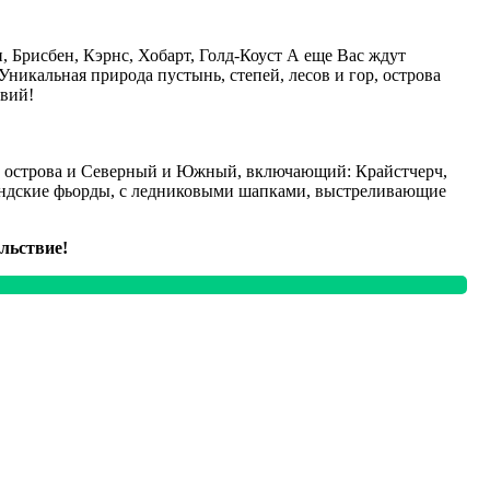
 Брисбен, Кэрнс, Хобарт, Голд-Коуст А еще Вас ждут
Уникальная природа пустынь, степей, лесов и гор, острова
вий!
оба острова и Северный и Южный, включающий: Крайстчерч,
ландские фьорды, с ледниковыми шапками, выстреливающие
льствие!