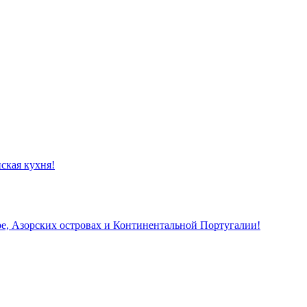
ская кухня!
, Азорских островах и Континентальной Португалии!