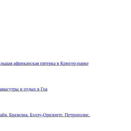
льшая африканская пятерка в Крюгер-парке
амасутры и отдых в Гоа
айя. Бразилиа. Бэллу-Оризонте. Петрополис.