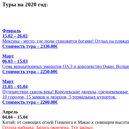
Туры на 2020 год:
Февраль
15.02 – 26.02
Мексика - место, где люди становятся богами! Отдых на пляжа
Стоимость тура – 2330,00€
Март
06.03 – 15.03
Семь миниатюрных эмиратов ОАЭ и королевство Оман. Волше
Стоимость тура – 2250,00€
Март
21.03 – 01.04
Путешествие сквозь века! Королевские дворцы, средневековые 
10 городов, 15 замков и дворцов, 5 термальных курортов.
Стоимость тура – 2200,00€
Апрель
04.04 – 15.04
Китай: от сияющих огней Гонконга и Макао к сияющим высотам
Группа набрана. Запись окончена. Тур закрыт.