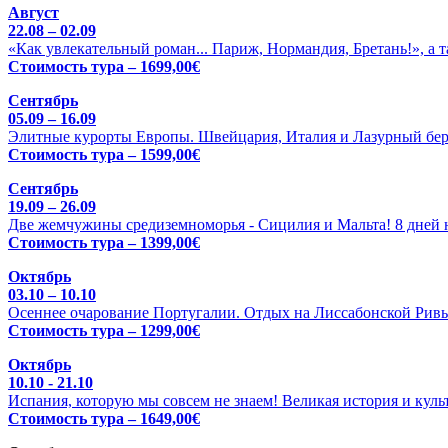
Август
22.08 – 02.09
«Как увлекательный роман... Париж, Нормандия, Бретань!», а 
Стоимость тура – 1699,00€
Сентябрь
05.09 – 16.09
Элитные курорты Европы. Швейцария, Италия и Лазурный бере
Стоимость тура – 1599,00€
Сентябрь
19.09 – 26.09
Две жемчужины средиземноморья - Сицилия и Мальта! 8 дней н
Стоимость тура – 1399,00€
Октябрь
03.10 – 10.10
Осеннее очарование Португалии. Отдых на Лиссабонской Ривь
Стоимость тура – 1299,00€
Октябрь
10.10 - 21.10
Испания, которую мы совсем не знаем! Великая история и куль
Стоимость тура – 1649,00€