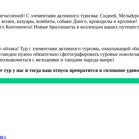
ечатлений! С элементами активного туризма: Сидней, Мельбурн,
 волки, казуары, вомбаты, собаки Динго, крокодилы и кролики! 
го Континента! Новые бриллианты в коллекции ваших путешест
ого облака! Тур с элементами активного туризма, охватыващий 
Зеландии нужно обязательно сфотографировать суровые новозе
познакомиться с мелодиями и танцами народа маори!
е тур у нас и тогда ваш отпуск превратится в сплошное удово
00 €