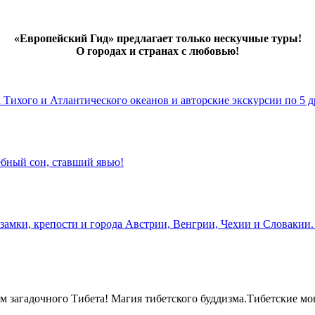
«Европейский Гид» предлагает только нескучные туры!
О городах и странах с любовью!
х Тихого и Атлантического океанов и авторские экскурсии по 5 д
бный сон, ставший явью!
замки, крепости и города Австрии, Венгрии, Чехии и Словакии.
 загадочного Тибета! Магия тибетского буддизма.Тибетские мо