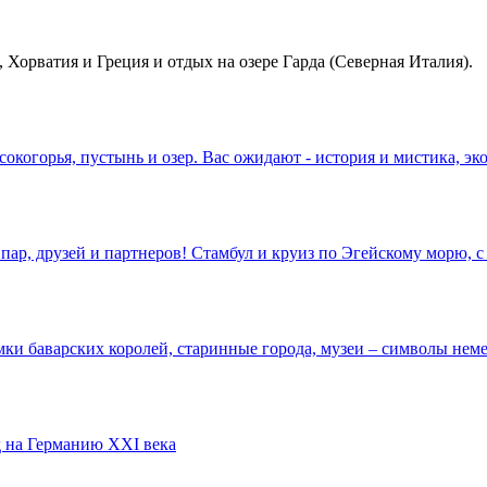
, Хорватия и Греция и отдых на озере Гарда (Северная Италия).
окогорья, пустынь и озер. Вас ожидают - история и мистика, э
пар, друзей и партнеров! Стамбул и круиз по Эгейскому морю,
ки баварских королей, старинные города, музеи – символы неме
 на Германию XXI века