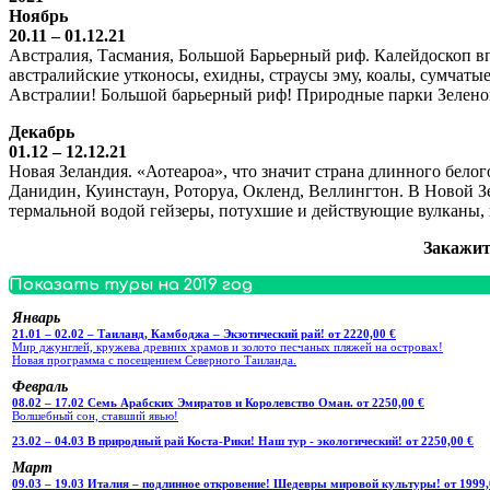
Ноябрь
20.11 – 01.12.21
Австралия, Тасмания, Большой Барьерный риф. Калейдоскоп вп
австралийские утконосы, ехидны, страусы эму, коалы, сумчатые
Австралии! Большой барьерный риф! Природные парки Зелено
Декабрь
01.12 – 12.12.21
Новая Зеландия. «Аотеароа», что значит страна длинного бел
Данидин, Куинстаун, Роторуа, Окленд, Веллингтон. В Новой 
термальной водой гейзеры, потухшие и действующие вулканы, 
Закажит
Показать туры на 2019 год
Январь
21.01 – 02.02 – Таиланд, Камбоджа – Экзотический рай! от 2220,00 €
Мир джунглей, кружева древних храмов и золото песчаных пляжей на островах!
Новая программа с посещением Северного Таиланда.
Февраль
08.02 – 17.02 Семь Арабских Эмиратов и Королевство Оман. от 2250,00 €
Волшебный сон, ставший явью!
23.02 – 04.03 В природный рай Коста-Рики! Наш тур - экологический! от 2250,00 €
Март
09.03 – 19.03 Италия – подлинное откровение! Шедевры мировой культуры! от 1999,