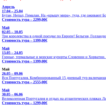
Апрель
17.04 – 25.04
Бутан, Непал, Гималаи. На «крышу мира», туда, где оживают Б
Стоимость тура – 2299,00€
Май
02.05 – 10.05
Три королевства в одной поездке по Европе! Бельгия, Голланди
Стоимость тура – 1399,00€
Май
13.05 – 24.05
Горные, термальные и морские курорты Словении и Хорватии. Ц
Стоимость тура – 1399,00€
Май
26.05 – 09.06
Вся Португалия. Комбинированный 15 дневный тур включающи
Стоимость тура – 2555,00€
Май
30.05 – 06.06
Великолепная Португалия и отдых на атлантических пляжах Л
Стоимость тура – 1299,00€