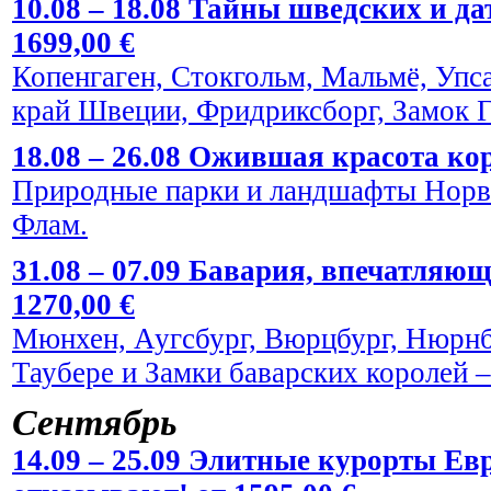
10.08 – 18.08 Тайны шведских и да
1699,00 €
Копенгаген, Стокгольм, Мальмё, Упс
край Швеции, Фридриксборг, Замок Г
18.08 – 26.08 Ожившая красота кор
Природные парки и ландшафты Норве
Флам.
31.08 – 07.09 Бавария, впечатляю
1270,00 €
Мюнхен, Аугсбург, Вюрцбург, Нюрнбе
Таубере и Замки баварских королей
Сентябрь
14.09 – 25.09 Элитные курорты Евр