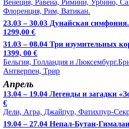
Венеция, Равена, Римини, Урбино, С
Флоренция, Рим, Ватикан.
23.03 – 30.03 Дунайская симфония.
1299,00 €
31.03 – 08.04 Три изумительных к
1399, 00 €
Бельгия, Голландия и Люксембург.Брю
Антверпен, Трир
Апрель
13.04 – 19.04 Легенды и загадки «
€
Дели, Агра, Джайпур, Фатихпур-Сек
19.04 – 27.04 Непал-Бутан-Гималаи