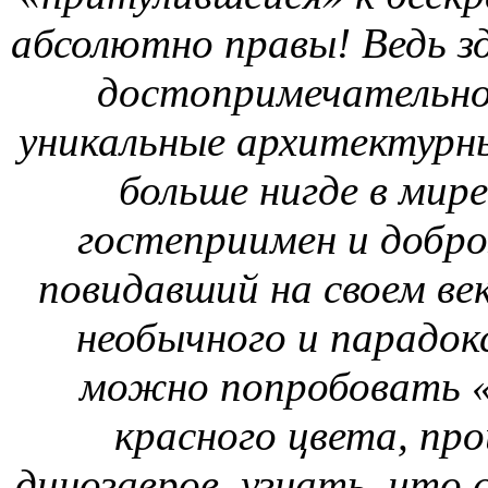
абсолютно правы! Ведь з
достопримечательно
уникальные архитектурны
больше нигде в мир
гостеприимен и добр
повидавший на своем ве
необычного и парадокс
можно попробовать «з
красного цвета, про
динозавров, узнать, что 