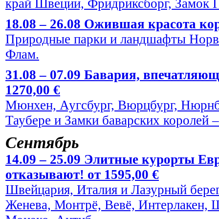
край Швеции, Фридриксборг, Замок Г
18.08 – 26.08 Ожившая красота кор
Природные парки и ландшафты Норве
Флам.
31.08 – 07.09 Бавария, впечатляю
1270,00 €
Мюнхен, Аугсбург, Вюрцбург, Нюрнбе
Таубере и Замки баварских королей
Сентябрь
14.09 – 25.09 Элитные курорты Евр
отказывают! от 1595,00 €
Швейцария, Италия и Лазурный берег
Женева, Монтрё, Вевё, Интерлакен, 