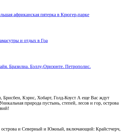
льшая африканская пятерка в Крюгер-парке
амасутры и отдых в Гоа
айя. Бразилиа. Бэллу-Оризонте. Петрополис.
 Брисбен, Кэрнс, Хобарт, Голд-Коуст А еще Вас ждут
Уникальная природа пустынь, степей, лесов и гор, острова
вий!
оба острова и Северный и Южный, включающий: Крайстчерч,