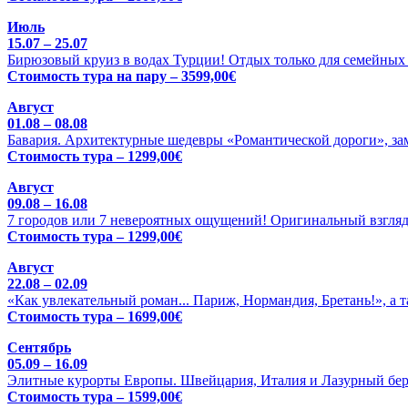
Июль
15.07 – 25.07
Бирюзовый круиз в водах Турции! Отдых только для семейных 
Стоимость тура на пару – 3599,00€
Август
01.08 – 08.08
Бавария. Архитектурные шедевры «Романтической дороги», зам
Стоимость тура – 1299,00€
Август
09.08 – 16.08
7 городов или 7 невероятных ощущений! Оригинальный взгляд
Стоимость тура – 1299,00€
Август
22.08 – 02.09
«Как увлекательный роман... Париж, Нормандия, Бретань!», а 
Стоимость тура – 1699,00€
Сентябрь
05.09 – 16.09
Элитные курорты Европы. Швейцария, Италия и Лазурный бере
Стоимость тура – 1599,00€