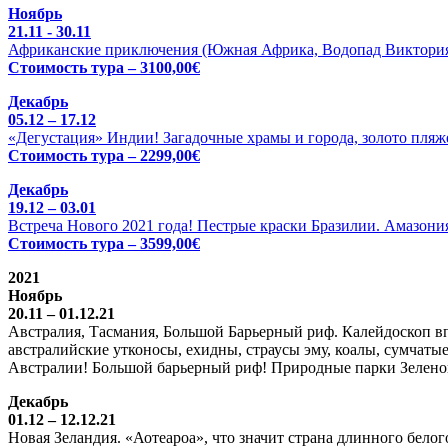
Ноябрь
21.11 - 30.11
Африканские приключения (Южная Африка, Водопад Виктория 
Стоимость тура – 3100,00€
Декабрь
05.12 – 17.12
«Дегустация» Индии! Загадочные храмы и города, золото пляже
Стоимость тура – 2299,00€
Декабрь
19.12 – 03.01
Встреча Нового 2021 года! Пестрые краски Бразилии. Амазония
Стоимость тура – 3599,00€
2021
Ноябрь
20.11 – 01.12.21
Австралия, Тасмания, Большой Барьерный риф. Калейдоскоп вп
австралийские утконосы, ехидны, страусы эму, коалы, сумчатые
Австралии! Большой барьерный риф! Природные парки Зелено
Декабрь
01.12 – 12.12.21
Новая Зеландия. «Аотеароа», что значит страна длинного бел