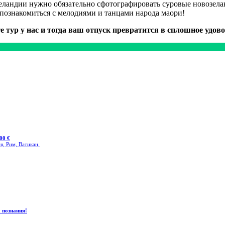
Зеландии нужно обязательно сфотографировать суровые новозе
познакомиться с мелодиями и танцами народа маори!
е тур у нас и тогда ваш отпуск превратится в сплошное удово
00 €
я, Рим, Ватикан.
 познания!