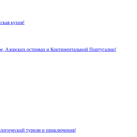
ская кухня!
, Азорских островах и Континентальной Португалии!
кологический туризм и приключения!