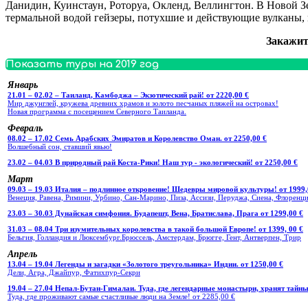
Данидин, Куинстаун, Роторуа, Окленд, Веллингтон. В Новой 
термальной водой гейзеры, потухшие и действующие вулканы, 
Закажит
Показать туры на 2019 год
Январь
21.01 – 02.02 – Таиланд, Камбоджа – Экзотический рай! от 2220,00 €
Мир джунглей, кружева древних храмов и золото песчаных пляжей на островах!
Новая программа с посещением Северного Таиланда.
Февраль
08.02 – 17.02 Семь Арабских Эмиратов и Королевство Оман. от 2250,00 €
Волшебный сон, ставший явью!
23.02 – 04.03 В природный рай Коста-Рики! Наш тур - экологический! от 2250,00 €
Март
09.03 – 19.03 Италия – подлинное откровение! Шедевры мировой культуры! от 1999,
Венеция, Равена, Римини, Урбино, Сан-Марино, Пиза, Ассизи, Перуджа, Сиена, Флоренци
23.03 – 30.03 Дунайская симфония. Будапешт, Вена, Братислава, Прага от 1299,00 €
31.03 – 08.04 Три изумительных королевства в такой большой Европе! от 1399, 00 €
Бельгия, Голландия и Люксембург.Брюссель, Амстердам, Брюгге, Гент, Антверпен, Трир
Апрель
13.04 – 19.04 Легенды и загадки «Золотого треугольника» Индии. от 1250,00 €
Дели, Агра, Джайпур, Фатихпур-Секри
19.04 – 27.04 Непал-Бутан-Гималаи. Туда, где легендарные монастыри, хранят тайны
Туда, где проживают самые счастливые люди на Земле! от 2285,00 €