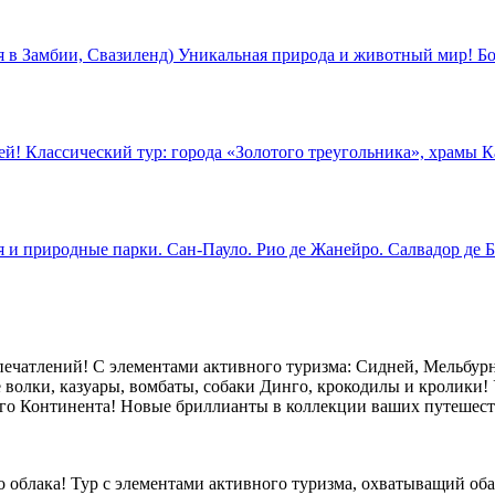
в Замбии, Свазиленд) Уникальная природа и животный мир! Бо
й! Классический тур: города «Золотого треугольника», храмы К
 и природные парки. Сан-Пауло. Рио де Жанейро. Салвадор де Б
ечатлений! С элементами активного туризма: Сидней, Мельбурн,
 волки, казуары, вомбаты, собаки Динго, крокодилы и кролики! 
го Континента! Новые бриллианты в коллекции ваших путешест
ого облака! Тур с элементами активного туризма, охватыващий 