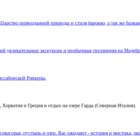
арство первозданной природы и стиля барокко, а так же балкан
й увлекательные экскурсии и необычные посещения на Мадейре
иссабонской Ривьеры.
, Хорватия и Греция и отдых на озере Гарда (Северная Италия).
окогорья, пустынь и озер. Вас ожидают - история и мистика, э