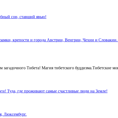
бный сон, ставший явью!
замки, крепости и города Австрии, Венгрии, Чехии и Словакии.
 загадочного Тибета! Магия тибетского буддизма.Тибетские мо
оги! Туда, где проживают самые счастливые люди на Земле!
я, Люксембург.