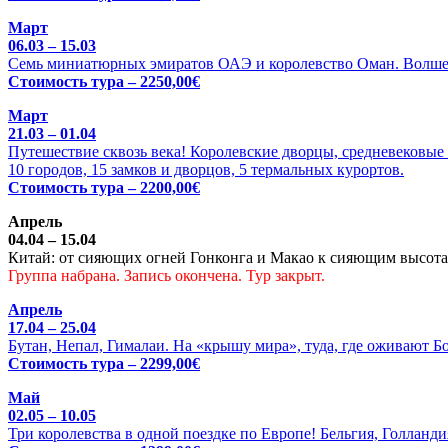
Март
06.03 – 15.03
Семь миниатюрных эмиратов ОАЭ и королевство Оман. Волше
Стоимость тура – 2250,00€
Март
21.03 – 01.04
Путешествие сквозь века! Королевские дворцы, средневековые 
10 городов, 15 замков и дворцов, 5 термальных курортов.
Стоимость тура – 2200,00€
Апрель
04.04 – 15.04
Китай: от сияющих огней Гонконга и Макао к сияющим высотам
Группа набрана. Запись окончена. Тур закрыт.
Апрель
17.04 – 25.04
Бутан, Непал, Гималаи. На «крышу мира», туда, где оживают Б
Стоимость тура – 2299,00€
Май
02.05 – 10.05
Три королевства в одной поездке по Европе! Бельгия, Голланди