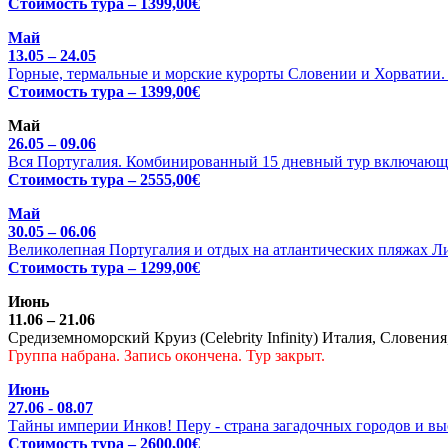
Стоимость тура – 1399,00€
Май
13.05 – 24.05
Горные, термальные и морские курорты Словении и Хорватии. Ц
Стоимость тура – 1399,00€
Май
26.05 – 09.06
Вся Португалия. Комбинированный 15 дневный тур включающи
Стоимость тура – 2555,00€
Май
30.05 – 06.06
Великолепная Португалия и отдых на атлантических пляжах Л
Стоимость тура – 1299,00€
Июнь
11.06 – 21.06
Средиземноморский Круиз (Celebrity Infinity) Италия, Словения
Группа набрана. Запись окончена. Тур закрыт.
Июнь
27.06 - 08.07
Тайны империи Инков! Перу - страна загадочных городов и выс
Стоимость тура – 2600,00€