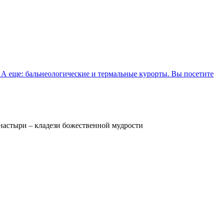
 А еще: бальнеологические и термальные курорты. Вы посетите
настыри – кладези божественной мудрости