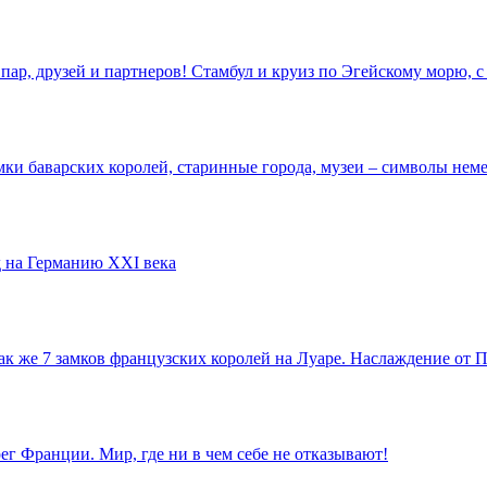
пар, друзей и партнеров! Стамбул и круиз по Эгейскому морю,
ки баварских королей, старинные города, музеи – символы неме
 на Германию XXI века
так же 7 замков французских королей на Луаре. Наслаждение от
г Франции. Мир, где ни в чем себе не отказывают!