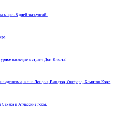
а море - 8 дней экскурсий!
ере.
турное наследие в стране Дон-Кихота!
ривидениями, а еще Лондон, Виндзор, Оксфорд, Хемптон Корт.
 Сахара и Атласские горы.