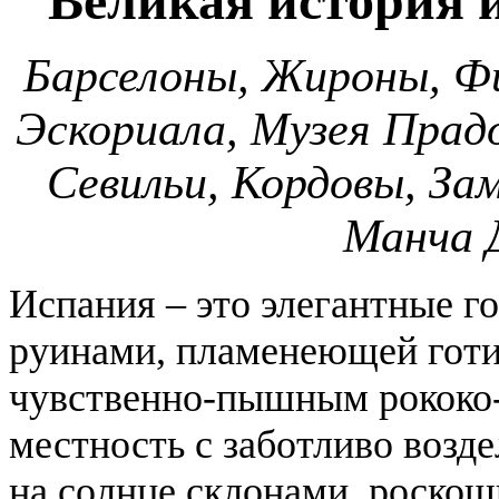
Великая история и
Барселоны, Жироны, Фи
Эскориала, Музея Прадо
Севильи, Кордовы, За
Манча 
Испания – это элегантные 
руинами, пламенеющей готи
чувственно-пышным рококо-
местность с заботливо воз
на солнце склонами, роско