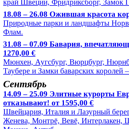
край Швеции, Фридриксборг, Замок Г
18.08 – 26.08 Ожившая красота кор
Природные парки и ландшафты Норве
Флам.
31.08 – 07.09 Бавария, впечатляю
1270,00 €
Мюнхен, Аугсбург, Вюрцбург, Нюрнбе
Таубере и Замки баварских королей
Сентябрь
14.09 – 25.09 Элитные курорты Евр
отказывают! от 1595,00 €
Швейцария, Италия и Лазурный берег
Женева, Монтрё, Вевё, Интерлакен, 