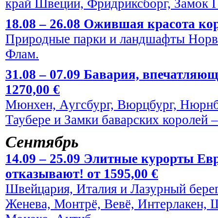
край Швеции, Фридриксборг, Замок Г
18.08 – 26.08 Ожившая красота кор
Природные парки и ландшафты Норве
Флам.
31.08 – 07.09 Бавария, впечатляю
1270,00 €
Мюнхен, Аугсбург, Вюрцбург, Нюрнбе
Таубере и Замки баварских королей
Сентябрь
14.09 – 25.09 Элитные курорты Евр
отказывают! от 1595,00 €
Швейцария, Италия и Лазурный берег
Женева, Монтрё, Вевё, Интерлакен, 