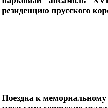
парковый ансамбль XV
резиденцию прусского ко
Поездка к мемориальному 