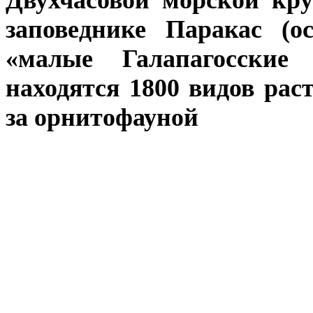
Двухчасовой морской кр
заповеднике Паракас (о
«малые Галапагосские
находятся 1800 видов ра
за орнитофауной